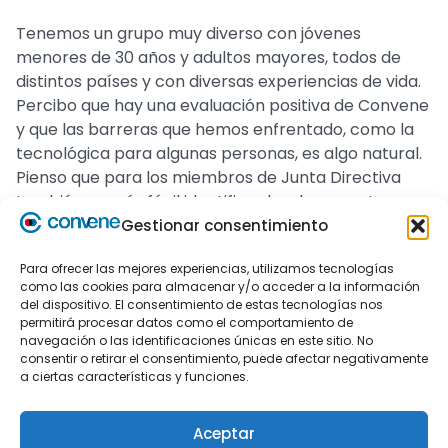
Tenemos un grupo muy diverso con jóvenes
menores de 30 años y adultos mayores, todos de
distintos países y con diversas experiencias de vida.
Percibo que hay una evaluación positiva de Convene
y que las barreras que hemos enfrentado, como la
tecnológica para algunas personas, es algo natural.
Pienso que para los miembros de Junta Directiva
también es más fácil identificar los documentos que
corresponden a cada punto de la agenda, porque al
Gestionar consentimiento
ingresar a Convene puedes encontrar y acceder a
Para ofrecer las mejores experiencias, utilizamos tecnologías
los documentos listados bajo cada punto del Orden
como las cookies para almacenar y/o acceder a la información
del Día. Como administradores nos ha reducido el
del dispositivo. El consentimiento de estas tecnologías nos
tiempo de preparación de las reuniones y para los
permitirá procesar datos como el comportamiento de
navegación o las identificaciones únicas en este sitio. No
usuarios les permite leer y analizar más fácilmente
consentir o retirar el consentimiento, puede afectar negativamente
los documentos y materiales de las reuniones.
a ciertas características y funciones.
¿Ha notado alguna reducción de
costos después de implementar
Aceptar